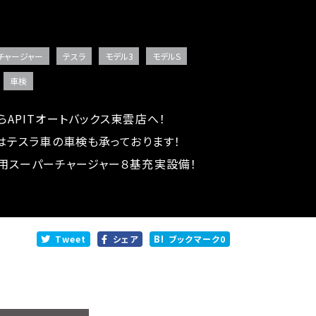
チャージャー
テスラ
モデル3
モデルS
車検
らAPITオートバックス東雲店へ！
ではテスラ車の車検も承っております！
用スーパーチャージャー８基充実設備！
Tweet
シェア
ブックマーク
0