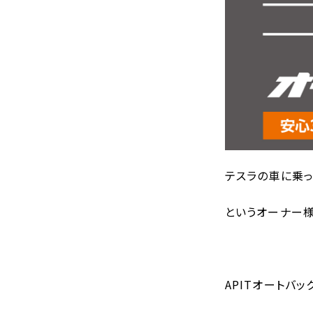
テスラの車に乗
というオーナー様
APITオートバ