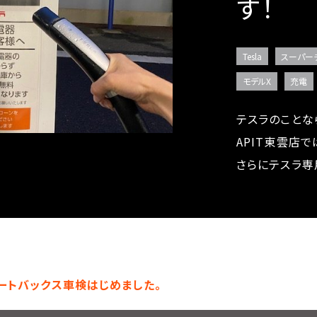
す！
Tesla
スーパー
モデルX
充電
テスラのことな
APIT東雲店
さらにテスラ専
ートバックス車検はじめました。