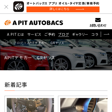
オートバックス アプリ オイル・タイヤ交換/車検予約
詳しくはこちら
お問い合わせ
A PITとは
サービス
ご予約
ブログ
ギャラリー
コラム
TOP
ブログ
APITデモカー GRヤリス
APITデモカー GRヤリス
新着記事