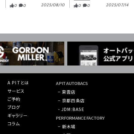
2025/08/10
2025/07/14
0
0
0
0
A PITとは
A PIT AUTOBACS
サービス
− 東雲店
ご予約
− 京都四条店
ブログ
- JDM:BASE
ギャラリー
PERFORMANCE FACTORY
コラム
− 新木場