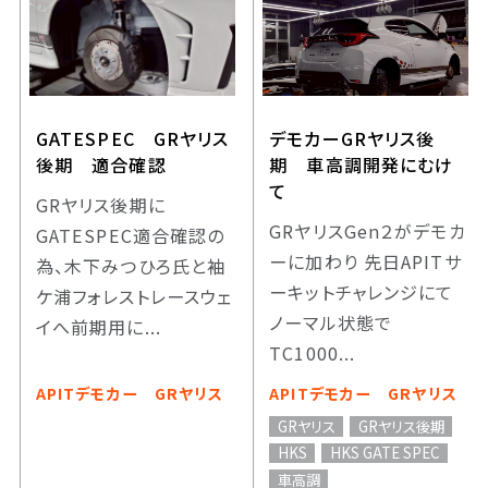
GATESPEC GRヤリス
デモカーGRヤリス後
後期 適合確認
期 車高調開発にむけ
て
GRヤリス後期に
GRヤリスGen２がデモカ
GATESPEC適合確認の
ーに加わり 先日APITサ
為、木下みつひろ氏と袖
ーキットチャレンジにて
ケ浦フォレストレースウェ
ノーマル状態で
イへ前期用に...
TC1000...
APITデモカー GRヤリス
APITデモカー GRヤリス
GRヤリス
GRヤリス後期
HKS
HKS GATE SPEC
車高調