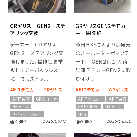
GRヤリス GEN2 ステ
GRヤリスGEN2デモカ
アリング交換
ー 開発記
デモカー GRヤリス
昨日HKSさんより新発売
GEN２ ステアリング交
のスーパーターボマフラ
換しました。操作性を重
ーTi GEN２用が入荷
視しエアーバックレス
早速デモカーGEN２に取
に でもスイッ...
り付け...
APITデモカー GRヤリス
APITデモカー GRヤリス
APIT東雲
GRカローラ
APITデモカー
APIT東雲
GRヤリス
GATESPEC
GRヤリス
ナイトページャー
HKS
2025/09/12
2025/08/30
0
0
0
0