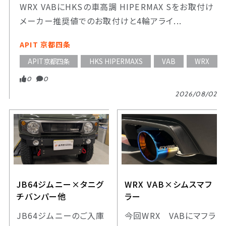
WRX VABにHKSの車高調 HIPERMAX Sをお取付け
メーカー推奨値でのお取付けと4輪アライ...
APIT 京都四条
APIT京都四条
HKS HIPERMAXS
VAB
WRX
0
0
2026/08/02
JB64ジムニー×タニグ
WRX VAB×シムスマフ
チバンパー他
ラー
JB64ジムニーのご入庫
今回WRX VABにマフラ