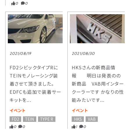
0
0
2021/08/19
2021/08/30
FD2シビックタイプRに
HKSさんの新商品情
TEINモノレーシング装
報 明日は発表のの
着させて頂きました。
新商品 VAB用インター
EDFCも追加で装着サー
クーラーです かなりの性
キットを...
能みたいです...
イベント
イベント
FD2
TEIN
TYPE R
HKS
VAB
0
0
1
0