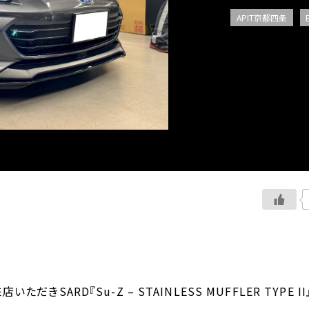
APIT京都四条
ただきSARD『Su-Z – STAINLESS MUFFLER TYPE 