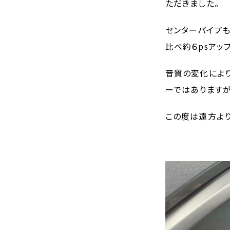
ただきました。
センターパイプ
比べ約６psアッ
音質の変化によ
ーではあります
この度は遠方より