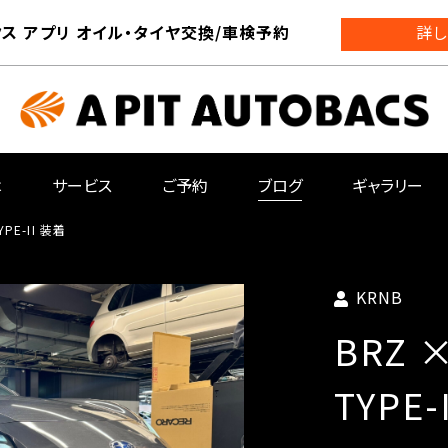
ス アプリ オイル・タイヤ交換/車検予約
詳し
は
サービス
ご予約
ブログ
ギャラリー
YPE-II 装着
KRNB
BRZ ×
TYPE-