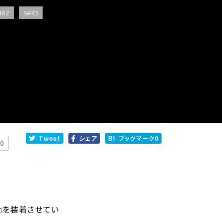
BRZ
SARD
Tweet
シェア
ブックマーク
0
0
II』を装着させてい