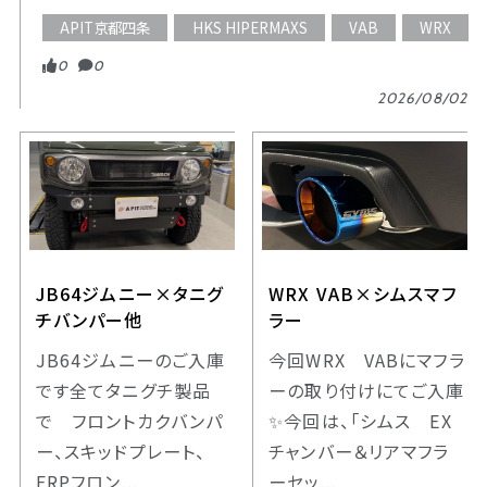
APIT京都四条
HKS HIPERMAXS
VAB
WRX
0
0
2026/08/02
JB64ジムニー×タニグ
WRX VAB×シムスマフ
チバンパー他
ラー
JB64ジムニーのご入庫
今回WRX VABにマフラ
です全てタニグチ製品
ーの取り付けにてご入庫
で フロントカクバンパ
✨今回は、「シムス EX
ー、スキッドプレート、
チャンバー＆リアマフラ
FRPフロン...
ーセッ...