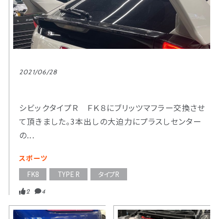
2021/06/28
シビックタイプＲ ＦＫ８にブリッツマフラー交換させ
て頂きました。3本出しの大迫力にプラスしセンター
の...
スポーツ
FK8
TYPE R
タイプR
2
4