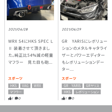
2021/06/28
2021/06/29
WRX S4にHKS SPEC Ｌ
GR YARISにレボリュー
Ⅱ 装着させて頂きまし
ションのメタルキャタライ
た。純正比54%減の軽量
ザーとパワーエディター
マフラー 見た目も砲...
もレボリューションデー
ター...
スポーツ
スポーツ
HKS
VAG
WRX
GR YARIS
GRヤリス
マフラー
HKS
レボリューション
1
0
1
0