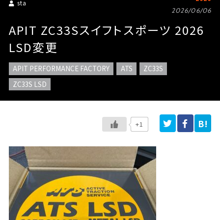
sta
2026/06/06
APIT ZC33Sスイフトスポーツ 2026
LSD変更
APIT PERFORMANCE FACTORY
ATS
ZC33S
ZC33S LSD
+1