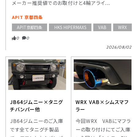
メーカー推奨値でのお取付けと4輪アライ...
APIT 京都四条
APIT京都四条
HKS HIPERMAXS
VAB
WRX
0
0
2026/08/02
JB64ジムニー×タニグ
WRX VAB×シムスマフ
チバンパー他
ラー
JB64ジムニーのご入庫
今回WRX VABにマフラ
です全てタニグチ製品
ーの取り付けにてご入庫