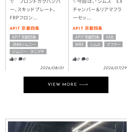
で フロントカクバンパ
✨今回は、「シムス EX
ー、スキッドプレート、
チャンバー＆リアマフラ
FRPフロン...
ーセッ...
APIT 京都四条
APIT 京都四条
APIT京都四条
APIT京都四条
VAB
JB64ジムニー
WRX
シムス
マフラー
ジムニー タニグチ
0
0
0
0
2026/08/01
2026/07/29
VIEW MORE