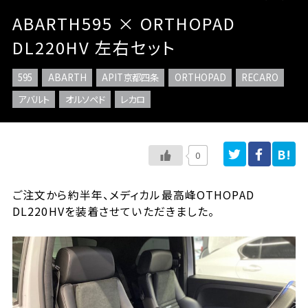
ABARTH595 × ORTHOPAD
DL220HV 左右セット
595
ABARTH
APIT京都四条
ORTHOPAD
RECARO
アバルト
オルソペド
レカロ
0
ご注文から約半年、メディカル最高峰OTHOPAD
DL220HVを装着させていただきました。