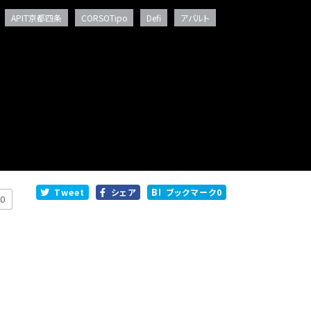
APIT京都四条
CORSOTipo
Defi
アバルト
Tweet
シェア
ブックマーク
0
0