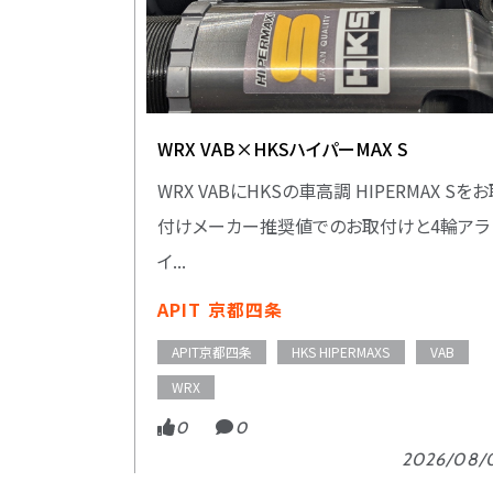
WRX VAB×HKSハイパーMAX S
WRX VABにHKSの車高調 HIPERMAX Sを
付けメーカー推奨値でのお取付けと4輪アラ
イ...
APIT 京都四条
APIT京都四条
HKS HIPERMAXS
VAB
WRX
0
0
2026/08/