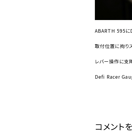
ABARTH 59
取付位置に拘り
レバー操作に支障
Defi Race
コメント