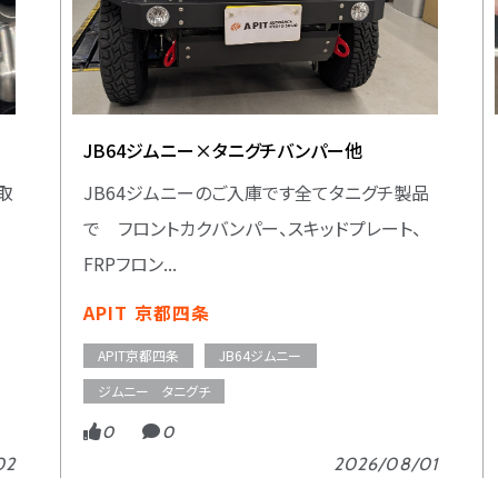
JB64ジムニー×タニグチバンパー他
お取
JB64ジムニーのご入庫です全てタニグチ製品
で フロントカクバンパー、スキッドプレート、
FRPフロン...
APIT 京都四条
APIT京都四条
JB64ジムニー
ジムニー タニグチ
0
0
02
2026/08/01