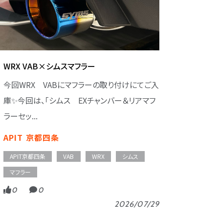
WRX VAB×シムスマフラー
今回WRX VABにマフラーの取り付けにてご入
庫✨今回は、「シムス EXチャンバー＆リアマフ
ラーセッ...
APIT 京都四条
APIT京都四条
VAB
WRX
シムス
マフラー
0
0
2026/07/29