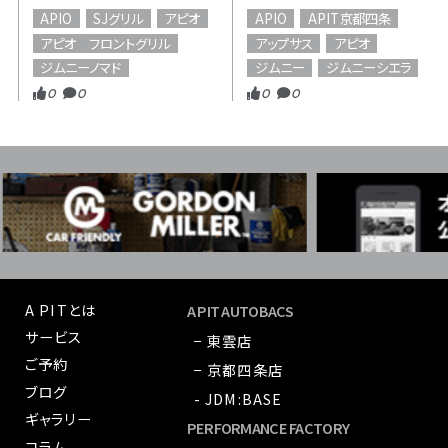
APIO
SJグリル
アピオ
APIO
APIT京都四条
アピオ フロントグリル
アップサス
アピオ
ジムニーノマド
ジムニー
ジムニーシエラ
0
0
0
0
A PITとは
A PIT AUTOBACS
サービス
− 東雲店
ご予約
− 京都四条店
ブログ
- JDM:BASE
ギャラリー
PERFORMANCE FACTORY
コラム