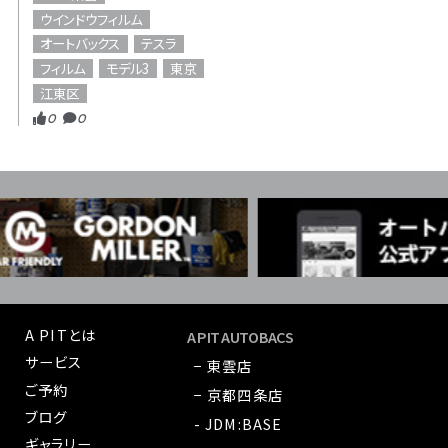
ウインドウフィルム
オートバックス
テスラ
フィルム
モデル3
東京
江東区
0
0
A PITとは
A PIT AUTOBACS
サービス
− 東雲店
ご予約
− 京都四条店
ブログ
- JDM:BASE
ギャラリー