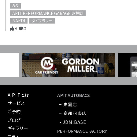
８６
APIT PERFORMANCE GARAGE 東福岡
NARDI
タイプラリー
6
0
A PITとは
A PIT AUTOBACS
サービス
− 東雲店
ご予約
− 京都四条店
ブログ
- JDM:BASE
ギャラリー
PERFORMANCE FACTORY
コラム