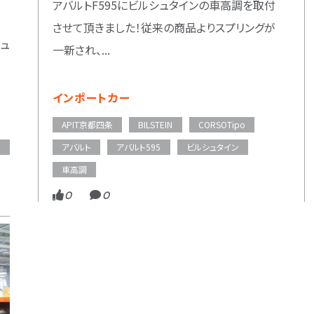
アバルトF595にビルシュタインの車高調を取付
させて頂きました！従来の商品よりスプリングが
シュ
一新され、...
インポートカー
APIT京都四条
BILSTEIN
CORSOTipo
ン
アバルト
アバルト595
ビルシュタイン
車高調
0
0