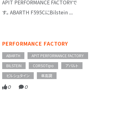
APIT PERFORMANCE FACTORYで
す。 ABARTH F595CにBilstein ...
PERFORMANCE FACTORY
ABARTH
APIT PERFORMANCE FACTORY
BILSTEIN
CORSOTipo
アバルト
ビルシュタイン
車高調
0
0