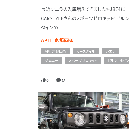
最近シエラの入庫増えてきました✨JB74に
CARSTYLEさんのスポーツゼロキット！ビル
タインの...
APIT 京都四条
APIT京都四条
カースタイル
シエラ
ジムニー
スポーツゼロキット
ビルシュタイ
0
0