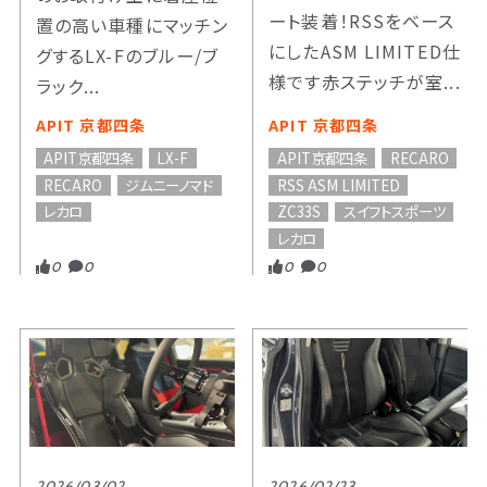
ート装着！RSSをベース
置の高い車種にマッチン
にしたASM LIMITED仕
グするLX-Fのブルー/ブ
様です赤ステッチが室...
ラック...
APIT 京都四条
APIT 京都四条
APIT京都四条
LX-F
APIT京都四条
RECARO
RECARO
ジムニーノマド
RSS ASM LIMITED
レカロ
ZC33S
スイフトスポーツ
レカロ
0
0
0
0
2026/03/02
2026/02/23