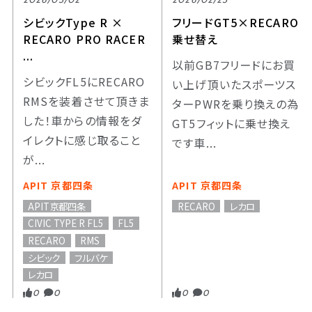
シビックType R ×
フリードGT5×RECARO
RECARO PRO RACER
乗せ替え
...
以前GB7フリードにお買
シビックFL5にRECARO
い上げ頂いたスポーツス
RMSを装着させて頂きま
ターPWRを乗り換えの為
した！車からの情報をダ
GT5フィットに乗せ換え
イレクトに感じ取ること
です車...
が...
APIT 京都四条
APIT 京都四条
APIT京都四条
RECARO
レカロ
CIVIC TYPE R FL5
FL5
RECARO
RMS
シビック
フルバケ
レカロ
0
0
0
0