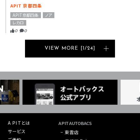
APIT 京都四条
APIT京都四条
ノア
レカロ
0
0
VIEW MORE
[
1
/
24
]
A PITとは
A PIT AUTOBACS
サービス
− 東雲店
ご予約