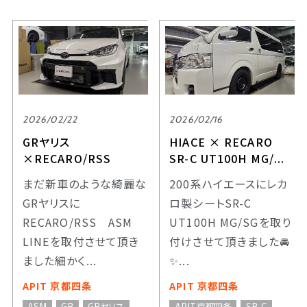
2026/02/22
2026/02/16
GRヤリス
HIACE × RECARO
×RECARO/RSS
SR-C UT100H MG/...
まだ新車のような綺麗な
200系ハイエースにレカ
GRヤリスに
ロ製シートSR-C
RECARO/RSS ASM
UT100H MG/SGを取り
LINEを取付させて頂き
付けさせて頂きました🚘️
ました細かく...
✨...
APIT 京都四条
APIT 京都四条
ASM
GR
GRヤリス
APIT京都四条
SR-C