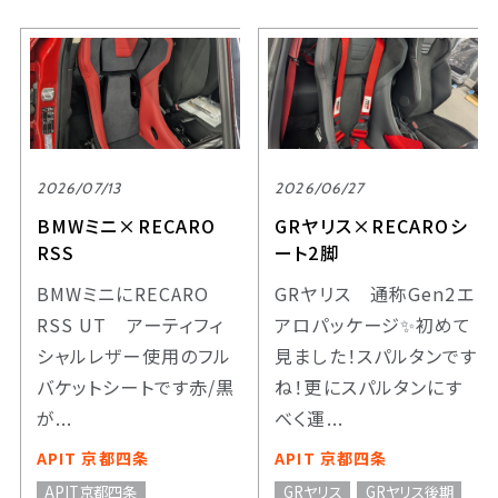
2026/07/13
2026/06/27
BMWミニ×RECARO
GRヤリス×RECAROシ
RSS
ート2脚
BMWミニにRECARO
GRヤリス 通称Gen2エ
RSS UT アーティフィ
アロパッケージ✨初めて
シャルレザー使用のフル
見ました！スパルタンです
バケットシートです赤/黒
ね！更にスパルタンにす
が...
べく運...
APIT 京都四条
APIT 京都四条
APIT京都四条
GRヤリス
GRヤリス後期