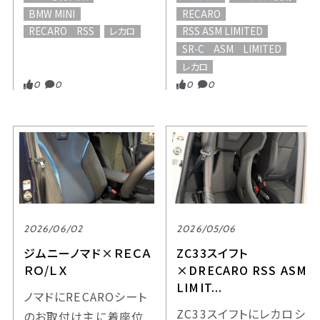
BMW MINI
RECARO
RECARO RSS
レカロ
RSS ASM LIMITED
SR-C ASM LIMITED
レカロ
0
0
0
0
2026/06/02
2026/05/06
ジムニーノマド×ＲＥＣＡ
ZC33スイフト
ＲＯ/ＬＸ
×DRECARO RSS ASM
LIMIT...
ノマドにRECAROシート
ZC33スイフトにレカロシ
のお取付け主に着座位