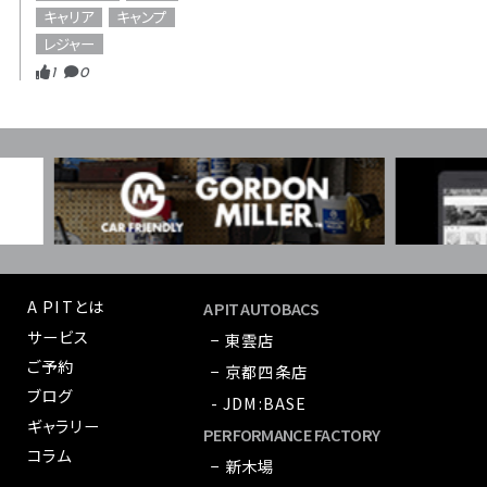
キャリア
キャンプ
レジャー
1
0
A PITとは
A PIT AUTOBACS
サービス
− 東雲店
ご予約
− 京都四条店
ブログ
- JDM:BASE
ギャラリー
PERFORMANCE FACTORY
コラム
− 新木場