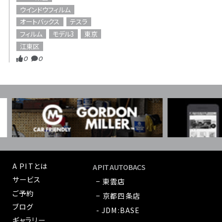
ウインドウフィルム
オートバックス
テスラ
フィルム
モデル3
東京
江東区
0
0
A PITとは
A PIT AUTOBACS
サービス
− 東雲店
ご予約
− 京都四条店
ブログ
- JDM:BASE
ギャラリー