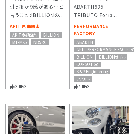
引っ掛かり感がある・・と
ABARTH695
言うことでBILLIONの...
TRIBUTO Ferra...
APIT 京都四条
PERFORMANCE
FACTORY
APIT京都四条
BILLION
ABARTH
MT-MX5
ND5RC
APIT PERFORMANCE FACTOR
BILLION
BILLIONオイル
CORSOTipo
K＆P Engineering
アバルト
0
0
1
0