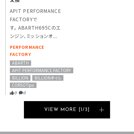
APIT PERFORMANCE
FACTORYで
す。 ABARTH695Cのエ
ンジン、ミッションオ...
PERFORMANCE
FACTORY
ABARTH
APIT PERFORMANCE FACTORY
BILLION
BILLIONオイル
CORSOTipo
0
0
VIEW MORE
[
1
/
3
]