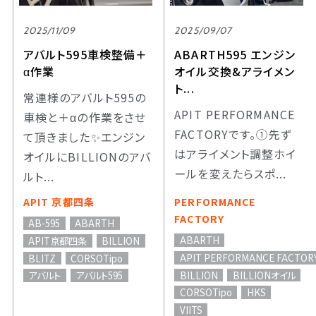
2025/11/09
2025/09/07
アバルト595車検整備＋
ABARTH595 エンジン
α作業
オイル交換&アライメン
ト...
常連様のアバルト595の
APIT PERFORMANCE
車検と＋αの作業をさせ
FACTORYです。①先ず
て頂きました✨エンジン
はアライメント調整ホイ
オイルにBILLIONのアバ
ールを変えたらスポ...
ルト...
APIT 京都四条
PERFORMANCE
FACTORY
AB-595
ABARTH
ABARTH
APIT京都四条
BILLION
APIT PERFORMANCE FACTOR
BLITZ
CORSOTipo
BILLION
BILLIONオイル
アバルト
アバルト595
CORSOTipo
HKS
VIITS