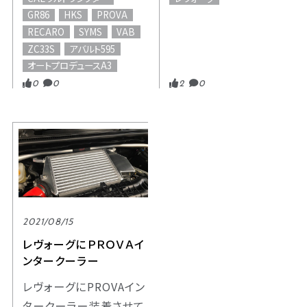
GR86
HKS
PROVA
RECARO
SYMS
VAB
ZC33S
アバルト595
オートプロデュースA3
0
0
2
0
2021/08/15
レヴォーグにＰＲＯＶＡイ
ンタークーラー
レヴォーグにPROVAイン
タークーラー装着させて