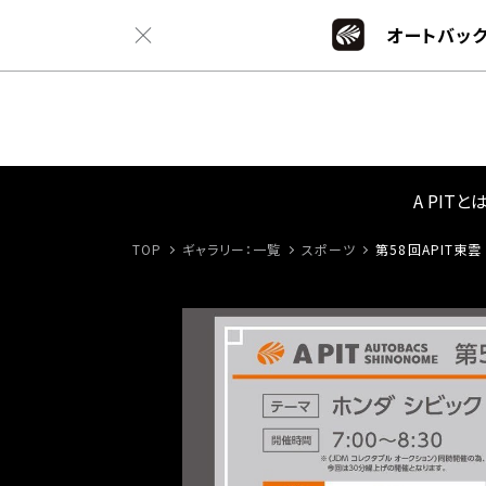
オートバック
A PITと
TOP
ギャラリー：一覧
スポーツ
第58回APIT東