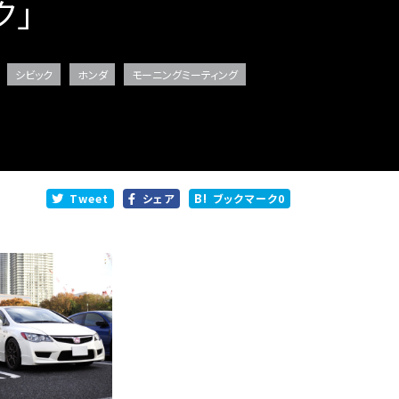
ク」
シビック
ホンダ
モーニングミーティング
Tweet
シェア
ブックマーク
0