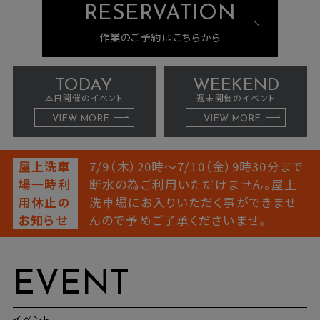
RESERVATION
作業のご予約はこちらから
TODAY
WEEKEND
本日開催のイベント
週末開催のイベント
VIEW MORE
VIEW MORE
屋上洗車
7/9（木）20時～7/10（金）9時30分まで
場一時利
断水の為ご利用いただけません。屋上
用休止の
洗車場にお入りいただく事ができませ
お知らせ
んので予めご了承くださいませ。
EVENT
イベント