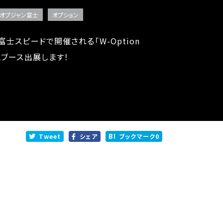
オプジャン富士
オプション
）富士スピードで開催される「W-Option
」にブース出展します！
Tweet
シェア
ブックマーク
0