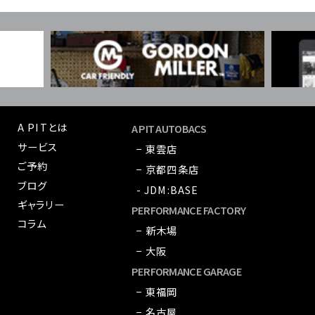
A PITとは
A PIT AUTOBACS
サービス
− 東雲店
ご予約
− 京都四条店
ブログ
- JDM:BASE
ギャラリー
PERFORMANCE FACTORY
コラム
− 新木場
− 大阪
PERFORMANCE GARAGE
− 東福岡
− 名古屋