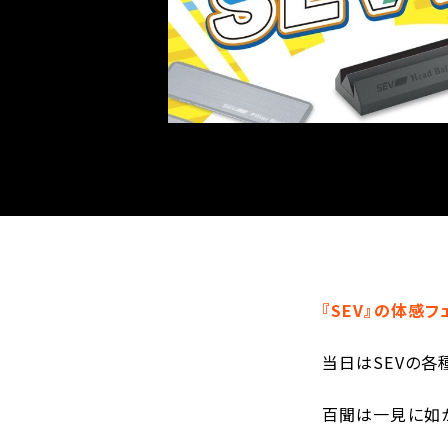
『SEV』の体感
当日はSEVの各
百聞は一見に如