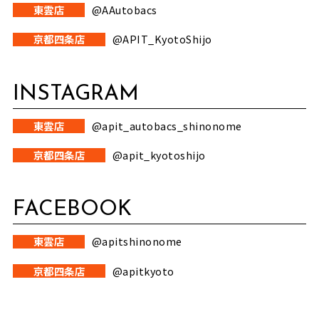
東雲店
@AAutobacs
京都四条店
@APIT_KyotoShijo
INSTAGRAM
東雲店
@apit_autobacs_shinonome
京都四条店
@apit_kyotoshijo
FACEBOOK
東雲店
@apitshinonome
京都四条店
@apitkyoto