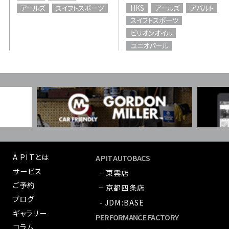
HKS
アールズ
アバルト
アールズ
スイフトスポーツ
スイフトスポーツ
ビリオンオイル
ユニオパール
A PITとは
A PIT AUTOBACS
サービス
− 東雲店
ご予約
− 京都四条店
ブログ
- JDM:BASE
ギャラリー
PERFORMANCE FACTORY
コラム