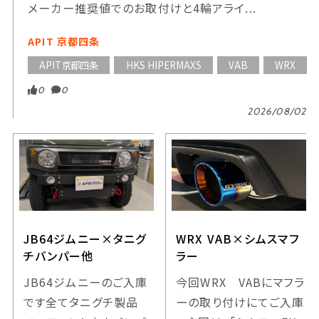
メーカー推奨値でのお取付けと4輪アライ...
APIT 京都四条
APIT京都四条
HKS HIPERMAXS
VAB
WRX
0
0
2026/08/02
JB64ジムニー×タニグ
WRX VAB×シムスマフ
チバンパー他
ラー
JB64ジムニーのご入庫
今回WRX VABにマフラ
です全てタニグチ製品
ーの取り付けにてご入庫