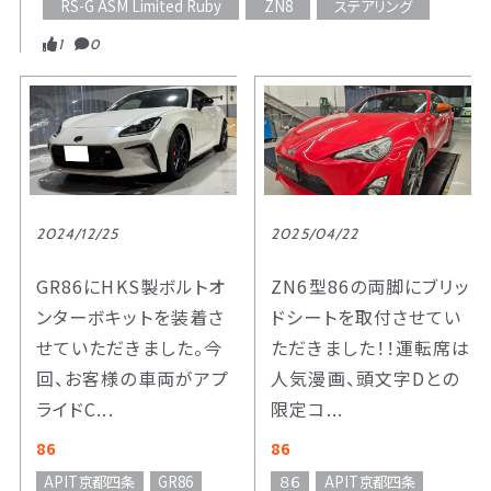
RS-G ASM Limited Ruby
ZN8
ステアリング
1
0
2024/12/25
2025/04/22
GR86にHKS製ボルトオ
ZN6型86の両脚にブリッ
ンターボキットを装着さ
ドシートを取付させてい
せていただきました。今
ただきました！！運転席は
回、お客様の車両がアプ
人気漫画、頭文字Dとの
ライドC...
限定コ...
86
86
APIT京都四条
GR86
８６
APIT京都四条