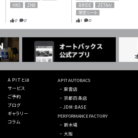
HKS
ZN8
BRIDE
ZETAⅣ
限定シート
0
0
1
0
A PITとは
A PIT AUTOBACS
サービス
− 東雲店
ご予約
− 京都四条店
ブログ
- JDM:BASE
ギャラリー
PERFORMANCE FACTORY
コラム
− 新木場
− 大阪