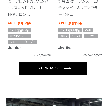
で フロントカクバンパ
✨今回は、「シムス EX
ー、スキッドプレート、
チャンバー＆リアマフラ
FRPフロン...
ーセッ...
APIT 京都四条
APIT 京都四条
APIT京都四条
APIT京都四条
VAB
JB64ジムニー
WRX
シムス
マフラー
ジムニー タニグチ
0
0
0
0
2026/08/01
2026/07/29
VIEW MORE