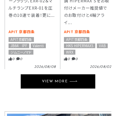
ーフラック、EXR-02＆マ
調 HIPERMAX Sをお取
ルチランプEXR-01を圧
付けメーカー推奨値で
巻の10連で装着！更に...
のお取付けと4輪アラ
イ...
APIT 京都四条
APIT 京都四条
APIT京都四条
APIT京都四条
JB64 IPF
Valenti
HKS HIPERMAXS
VAB
ジムニーノマド
WRX
0
0
0
0
2026/08/08
2026/08/02
VIEW MORE