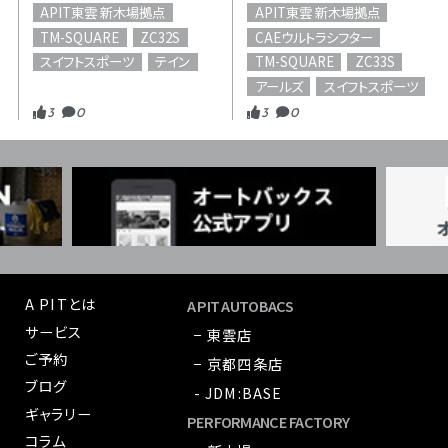
APIT東雲 新木場拠点
APIT東雲 新木場拠点
TM-SQUARE
ZC32S
CAEウルトラシフター
スイフトスポーツ
テイン
TM-SQUARE
ZC33S
アールズ
スイフトスポーツ
3
0
3
0
A PITとは
A PIT AUTOBACS
サービス
− 東雲店
ご予約
− 京都四条店
ブログ
- JDM:BASE
ギャラリー
PERFORMANCE FACTORY
コラム