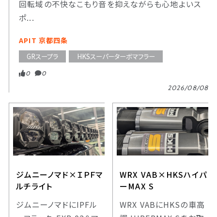
回転域の不快なこもり音を抑えながらも心地よいス
ポ...
APIT 京都四条
GRスープラ
HKSスーパーターボマフラー
0
0
2026/08/08
ジムニーノマド×ＩＰＦマ
WRX VAB×HKSハイパ
ルチライト
ーMAX S
ジムニーノマドにIPFル
WRX VABにHKSの車高