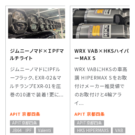
ジムニーノマド×ＩＰＦマ
WRX VAB×HKSハイパ
ルチライト
ーMAX S
ジムニーノマドにIPFル
WRX VABにHKSの車高
ーフラック、EXR-02＆マ
調 HIPERMAX Sをお取
ルチランプEXR-01を圧
付けメーカー推奨値で
巻の10連で装着！更に...
のお取付けと4輪アラ
イ...
APIT 京都四条
APIT 京都四条
APIT京都四条
APIT京都四条
JB64 IPF
Valenti
HKS HIPERMAXS
VAB