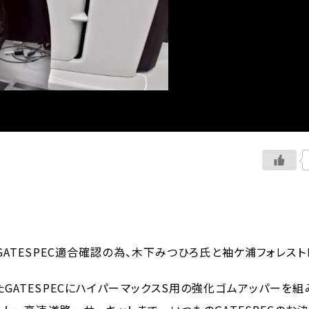
GATESPEC適合確認の為、木下みつひろ氏と袖ケ浦フォレス
GATESPECにハイパーマックスS用の強化ゴムアッパーを