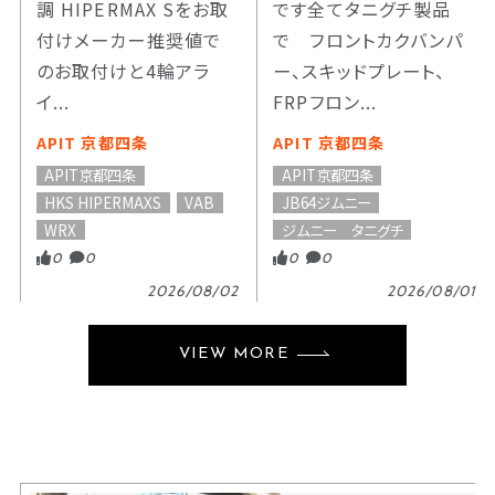
調 HIPERMAX Sをお取
です全てタニグチ製品
付けメーカー推奨値で
で フロントカクバンパ
のお取付けと4輪アラ
ー、スキッドプレート、
イ...
FRPフロン...
APIT 京都四条
APIT 京都四条
APIT京都四条
APIT京都四条
HKS HIPERMAXS
VAB
JB64ジムニー
WRX
ジムニー タニグチ
0
0
0
0
2026/08/02
2026/08/01
VIEW MORE