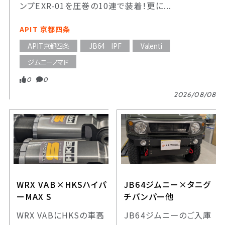
ンプEXR-01を圧巻の10連で装着！更に...
APIT 京都四条
APIT京都四条
JB64 IPF
Valenti
ジムニーノマド
0
0
2026/08/08
WRX VAB×HKSハイパ
JB64ジムニー×タニグ
ーMAX S
チバンパー他
WRX VABにHKSの車高
JB64ジムニーのご入庫